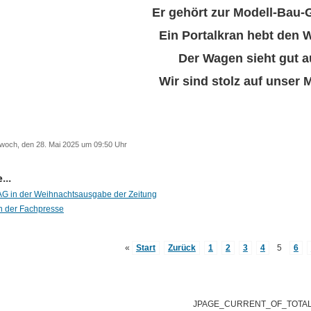
Er gehört zur Modell-Bau-
Ein Portalkran hebt den 
Der Wagen sieht gut a
Wir sind stolz auf unser 
ittwoch, den 28. Mai 2025 um 09:50 Uhr
...
G in der Weihnachtsausgabe der Zeitung
n der Fachpresse
«
Start
Zurück
1
2
3
4
5
6
JPAGE_CURRENT_OF_TOTA