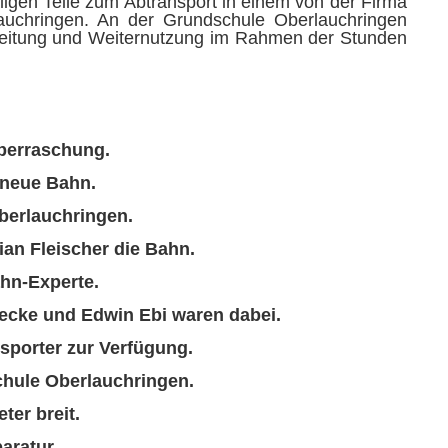
igen Teile zum Abtransport in einem von der Firma
 Lauchringen. An der Grundschule Oberlauchringen
arbeitung und Weiternutzung im Rahmen der Stunden
Überraschung.
 neue Bahn.
Oberlauchringen.
an Fleischer die Bahn.
ahn-Experte.
ecke und Edwin Ebi waren dabei.
nsporter zur Verfügung.
chule Oberlauchringen.
ter breit.
aratur.