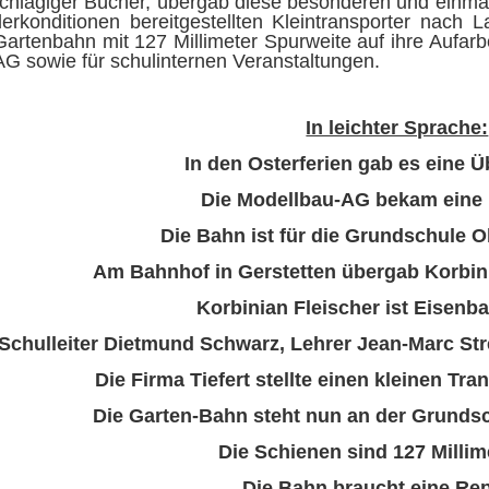
schlägiger Bücher, übergab diese besonderen und einmal
derkonditionen bereitgestellten Kleintransporter nach
Gartenbahn mit 127 Millimeter Spurweite auf ihre Auf
G sowie für schulinternen Veranstaltungen.
In leichter Sprache:
In den Osterferien gab es eine 
Die Modellbau-AG bekam eine
Die Bahn ist für die Grundschule 
Am Bahnhof in Gerstetten übergab Korbini
Korbinian Fleischer ist Eisenb
Schulleiter Dietmund Schwarz,
Lehrer Jean-Marc Str
Die Firma Tiefert stellte einen kleinen Tra
Die Garten-Bahn steht nun an der Grunds
Die Schienen sind 127 Millime
Die Bahn braucht eine Rep