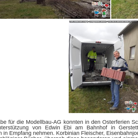
abe für die Modellbau-AG konnten in den Osterferien S
nterstützung von Edwin Ebi am Bahnhof in Gerstett
 in Empfang nehmen. Korbinian Fleischer, Eisenbahnjou