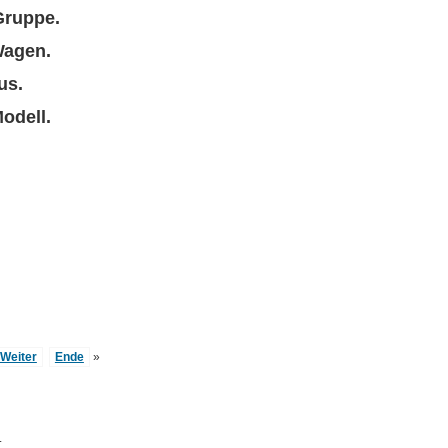
Gruppe.
Wagen.
us.
Modell.
Weiter
Ende
»
L