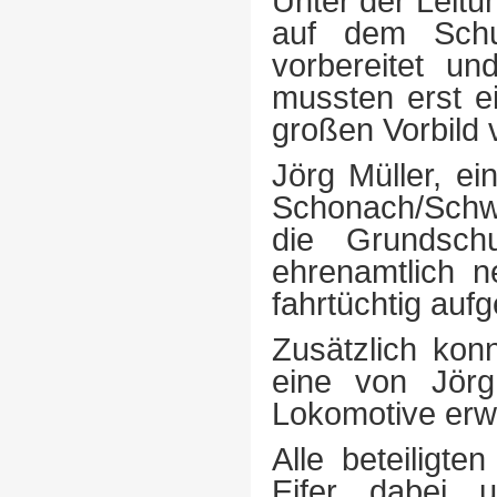
Unter der Leit
auf dem Schu
vorbereitet u
mussten erst e
großen Vorbild 
Jörg Müller, e
Schonach/Schw
die Grundsch
ehrenamtlich n
fahrtüchtig aufg
Zusätzlich ko
eine von Jörg 
Lokomotive erw
Alle beteiligt
Eifer dabei 